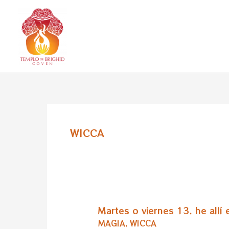
Ir
al
contenido
WICCA
Martes o viernes 13, he allí 
Martes
o
MAGIA
,
WICCA