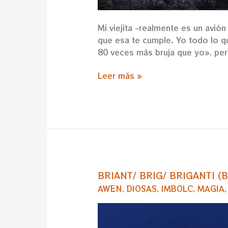
Mi viejita -realmente es un avión
que esa te cumple. Yo todo lo qu
80 veces más bruja que yo», p
Leer más »
BRIANT/ BRIG/ BRIGANTI (BR
BRIANT/
BRIG/
AWEN
,
DIOSAS
,
IMBOLC
,
MAGIA
BRIGANTI
(BRIGHID):
Diosa