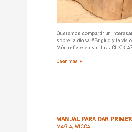
Queremos compartir un interesan
sobre la diosa #Brighid y la vi
Môn refiere en su libro. CLIC
Leer más »
MANUAL PARA DAR PRIMER
MANUAL
PARA
MAGIA
,
WICCA